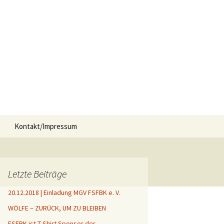
Suche
Kontakt/Impressum
nach:
Letzte Beiträge
20.12.2018 | Einladung MGV FSFBK e. V.
WÖLFE – ZURÜCK, UM ZU BLEIBEN
FSFBK ist T-Shirt Sponsor der