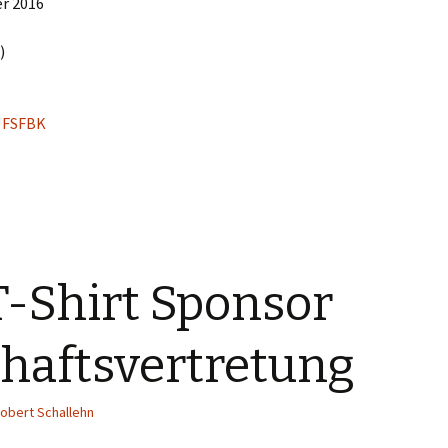
er 2016
)
n FSFBK
T-Shirt Sponsor
chaftsvertretung
obert Schallehn