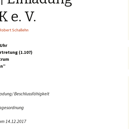
 e. V.
Robert Schallehn
 Uhr
tretung (1.107)
ntrum
ln”
adung/ Beschlussfähigkeit
Tagesordnung
m 14.12.2017