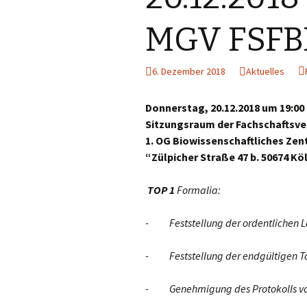
MGV FSFBK
6. Dezember 2018
Aktuelles
Donnerstag, 20.12.2018 um 19:00
Sitzungsraum der Fachschaftsver
1. OG Biowissenschaftliches Ze
“Zülpicher Straße 47 b. 50674 Kö
TOP 1
Formalia:
- Feststellung der ordentlichen L
- Feststellung der endgültigen 
- Genehmigung des Protokolls vo